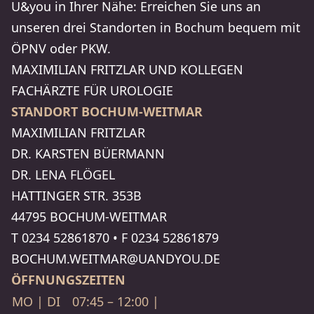
U&you in Ihrer Nähe: Erreichen Sie uns an
unseren drei Stand­orten in Bochum bequem mit
ÖPNV oder PKW.
MAXI­MI­LIAN FRITZLAR UND KOLLEGEN
FACHÄRZTE FÜR UROLOGIE
STANDORT BOCHUM-WEITMAR
MAXI­MI­LIAN FRITZLAR
DR. KARSTEN BÜERMANN
DR. LENA FLÖGEL
HATTINGER STR. 353B
44795 BOCHUM-WEITMAR
T
0234 52861870
•
F
0234 52861879
BOCHUM.WEITMAR​@UANDYOU.DE
ÖFFNUNGSZEITEN
MO | DI
07:45 – 12:00 |