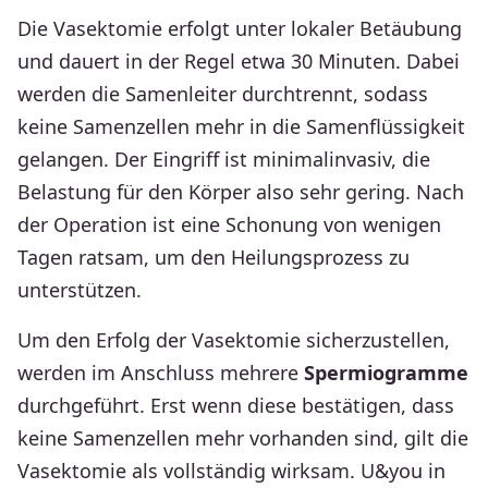
MO – FR
08:00 – 12:00 UHR
Die Vasek­tomie erfolgt unter lokaler Betäubung
MO | DI
15:00 – 17:30 UHR
und dauert in der Regel etwa 30 Minuten. Dabei
werden die Samen­leiter durch­trennt, sodass
keine Samen­zellen mehr in die Samen­flüs­sig­keit
gelangen. Der Eingriff ist mini­mal­in­vasiv, die
Belastung für den Körper also sehr gering. Nach
der Operation ist eine Schonung von wenigen
Tagen ratsam, um den Heilungs­pro­zess zu
unter­stützen.
Um den Erfolg der Vasek­tomie sicher­zu­stellen,
werden im Anschluss mehrere
Sper­mio­gramme
durch­ge­führt. Erst wenn diese bestä­tigen, dass
keine Samen­zellen mehr vorhanden sind, gilt die
Vasek­tomie als voll­ständig wirksam. U&you in