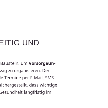
EITIG UND
r Baustein, um
Vorsor­ge­un­
sig zu orga­ni­sieren. Der
nde Termine per E‑Mail, SMS
 sicher­ge­stellt, dass wichtige
esund­heit lang­fristig im