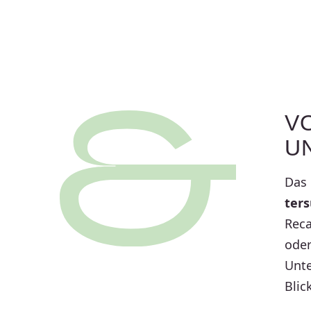
VO
UN
Das 
ter­
Reca
oder
Unte
Blic