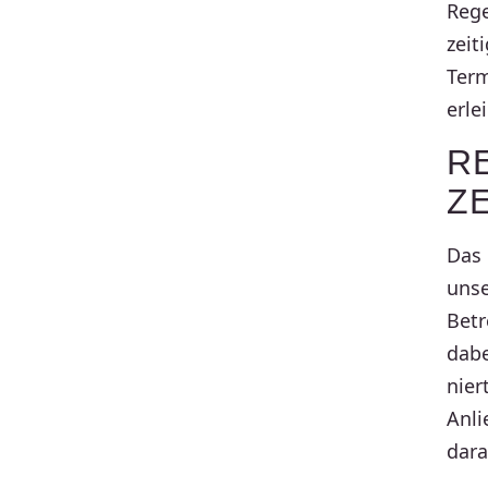
Rege
zeit
Term
erlei
R
ZE
Das 
unse
Betr
dabe
nier
Anli
dara