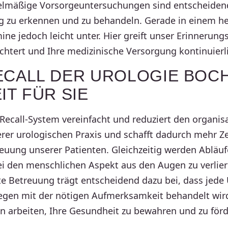
l­mä­ßige Vorsor­ge­un­ter­su­chungen sind entschei­de
ig zu erkennen und zu behandeln. Gerade in einem he
ine jedoch leicht unter. Hier greift unser Erin­ne­rungs
ch­tert und Ihre medi­zi­ni­sche Versor­gung konti­nu­ier­l
ECALL DER UROLOGIE BOC
IT FÜR SIE
Recall-System verein­facht und reduziert den orga­ni­sa
rer urolo­gi­schen Praxis und schafft dadurch mehr Zei
euung unserer Patienten. Gleich­zeitig werden Abläufe 
i den mensch­li­chen Aspekt aus den Augen zu verlier
te Betreuung trägt entschei­dend dazu bei, dass jede
egen mit der nötigen Aufmerk­sam­keit behandelt wi
n arbeiten, Ihre Gesund­heit zu bewahren und zu förd