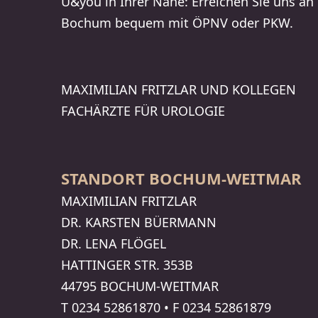
U&you in Ihrer Nähe: Erreichen Sie uns an 
Bochum bequem mit ÖPNV oder PKW.
MAXI­MI­LIAN FRITZLAR UND KOLLEGEN
FACHÄRZTE FÜR UROLOGIE
STANDORT BOCHUM-WEITMAR
MAXI­MI­LIAN FRITZLAR
DR. KARSTEN BÜERMANN
DR. LENA FLÖGEL
HATTINGER STR. 353B
44795 BOCHUM-WEITMAR
T
0234 52861870
•
F
0234 52861879