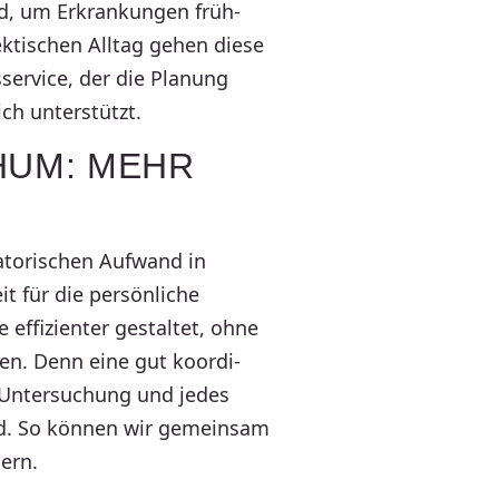
nd, um Erkran­kungen früh­
kti­schen Alltag gehen diese
­ser­vice, der die Planung
ich unter­stützt.
HUM: MEHR
­to­ri­schen Aufwand in
t für die persön­liche
effi­zi­enter gestaltet, ohne
en. Denn eine gut koor­di­
 Unter­su­chung und jedes
rd. So können wir gemeinsam
ern.