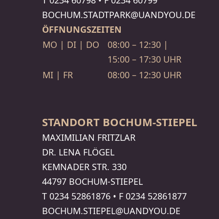
T
0234 60798
•
F
0234 60799
BOCHUM.STADTPARK​@UANDYOU.DE
ÖFFNUNGSZEITEN
MO | DI | DO
08:00 – 12:30 |
15:00 – 17:30 UHR
MI | FR
08:00 – 12:30 UHR
STANDORT BOCHUM-STIEPEL
MAXI­MI­LIAN FRITZLAR
DR. LENA FLÖGEL
KEMNADER STR. 330
44797 BOCHUM-STIEPEL
T
0234 52861876
•
F
0234 52861877
BOCHUM.STIEPEL​@UANDYOU.DE