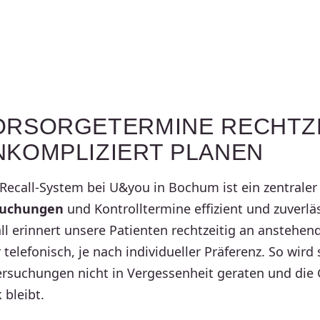
RSOR­GE­TER­MINE RECHT­Z
KOM­PLI­ZIERT PLANEN
Recall-System bei U&you in Bochum ist ein zentrale
su­chungen
und Kontroll­ter­mine effizient und zuver­läs
ll erinnert unsere Patienten recht­zeitig an anste­he
 tele­fo­nisch, je nach indi­vi­du­eller Präferenz. So wird
r­su­chungen nicht in Verges­sen­heit geraten und die G
k bleibt.